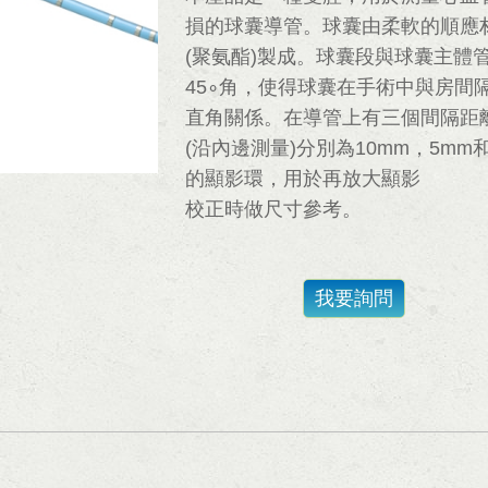
損的球囊導管。球囊由柔軟的順應
(聚氨酯)製成。球囊段與球囊主體
45∘角，使得球囊在手術中與房間
直角關係。在導管上有三個間隔距
(沿內邊測量)分別為10mm，5mm和
的顯影環，用於再放大顯影
校正時做尺寸參考。
我要詢問