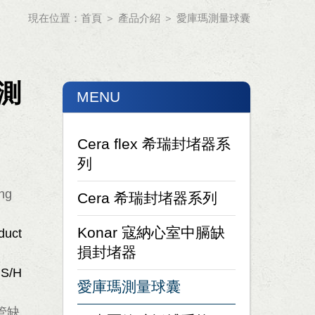
現在位置：
首頁
＞
產品介紹
＞
愛庫瑪測量球囊
瑪測
MENU
Cera flex 希瑞封堵器系
列
ing
Cera 希瑞封堵器系列
Konar 寇納心室中膈缺
duct/sizing%20ballon/index.aspx
損封堵器
MLMS/H0001D.aspx?
愛庫瑪測量球囊
管缺