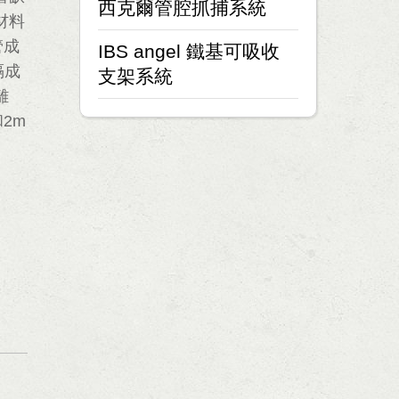
西克爾管腔抓捕系統
材料
管成
IBS angel 鐵基可吸收
隔成
支架系統
離
2m