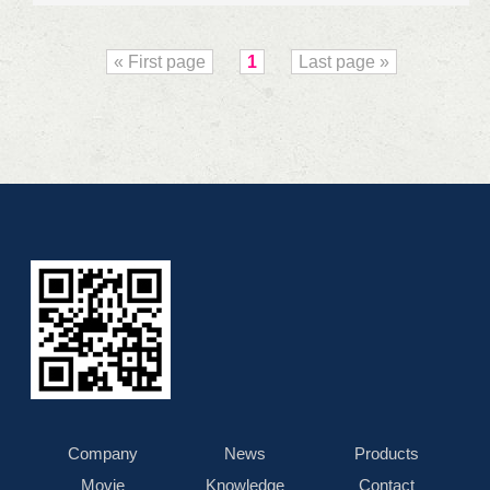
« First page
1
Last page »
Company
News
Products
Movie
Knowledge
Contact